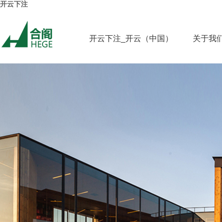
开云下注
开云下注_开云（中国）
关于我