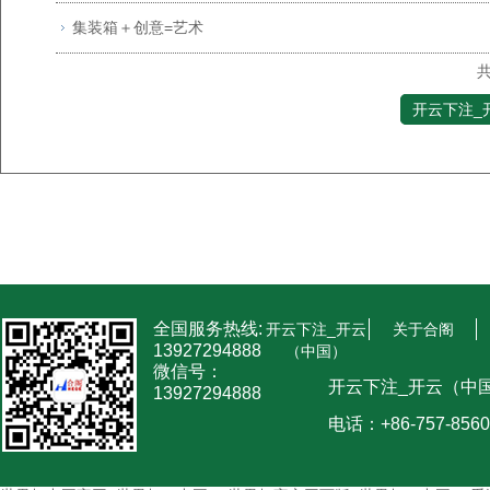
集装箱＋创意=艺术
共
开云下注_
全国服务热线:
开云下注_开云
关于合阁
13927294888
（中国）
微信号：
开云下注_开云（中
13927294888
电话：+86-757-8560