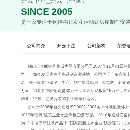
开云下注_开云（中国）
SINCE 2005
是一家专注于钢结构开发和活动式房屋制作安
公司简介
开云下注
公司架构
荣誉
佛山市合阁钢构集成房屋有限公司于2007年11月01日
之一，如今发展为中国先进制造业基地，公司位于广东省佛山市南
名，是一家专业研发、生产、销售集装箱房、钢结构、轻钢别
万㎡，组装各类轻钢别墅30万㎡，组装活动板房15万㎡，
南亚、中东、港澳台等90多个国家和地区。
公司于2008年首次通过ISO9001-2008国际标准质量
2015年取得“建筑企业专业承包三级”资质；2016年通过
为“广东省高新技术产品”和“国家高新技术企业”认定证书；2