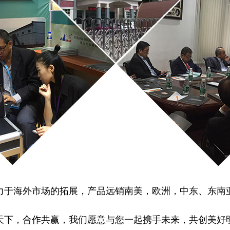
力于海外市场的拓展，产品远销南美，欧洲，中东、东南
天下，合作共赢，我们愿意与您一起携手未来，共创美好