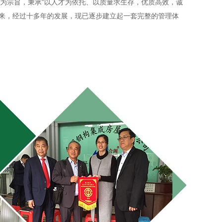
为宗旨，秉承“以人才为依托、以质量求生存，优质高效，诚
立以来，经过十多年的发展，现已逐步建立起一套完整的管理体