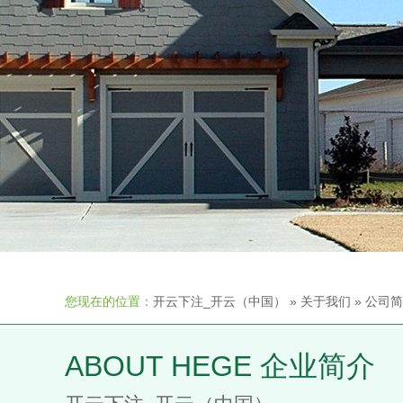
您现在的位置：
开云下注_开云（中国）
»
关于我们
»
公司简
ABOUT HEGE 企业简介