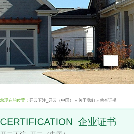
您现在的位置：
开云下注_开云（中国）
»
关于我们
»
荣誉证书
CERTIFICATION 企业证书