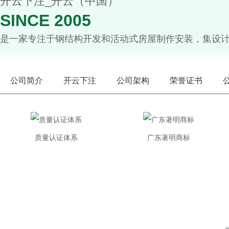
开云下注_开云（中国）
SINCE 2005
是一家专注于钢结构开发和活动式房屋制作安装，集设
公司简介
开云下注
公司架构
荣誉证书
质量认证体系
广东著明商标