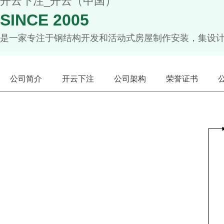
开云下注_开云（中国）
SINCE 2005
是一家专注于钢结构开发和活动式房屋制作安装，集设
公司简介
开云下注
公司架构
荣誉证书