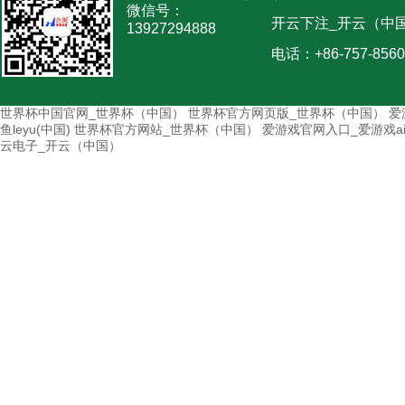
微信号：
开云下注_开云（中
13927294888
电话：+86-757-8560
世界杯中国官网_世界杯（中国）
世界杯官方网页版_世界杯（中国）
爱
鱼leyu(中国)
世界杯官方网站_世界杯（中国）
爱游戏官网入口_爱游戏aiyo
云电子_开云（中国）