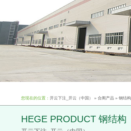
您现在的位置：
开云下注_开云（中国）
»
合阁产品
»
钢结构
HEGE PRODUCT 钢结构