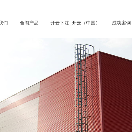
我们
合阁产品
开云下注_开云（中国）
成功案例