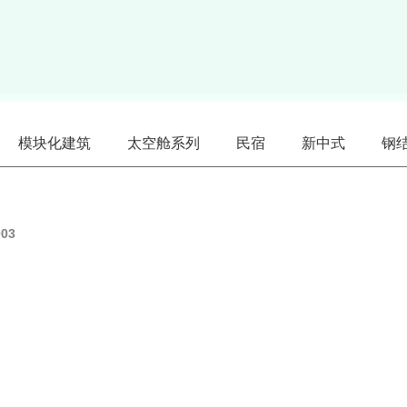
模块化建筑
太空舱系列
民宿
新中式
钢
03