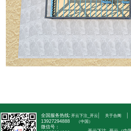
全国服务热线:
开云下注_开云
关于合阁
13927294888
（中国）
微信号：
开云下注_开云（中