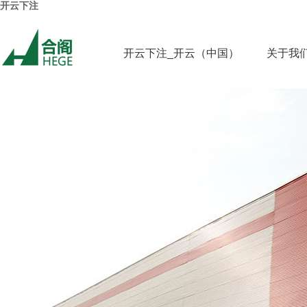
开云下注
开云下注_开云（中国）
关于我