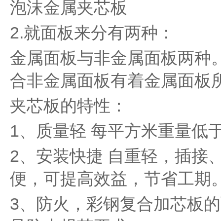
泡沫金属夹芯板
2.就面板来分有两种：
金属面板与非金属面板两种
合非金属面板有着金属面板
夹芯板的特性：
1、质量轻 每平方米重量低于
2、安装快捷 自重轻，插接
便，可提高效益，节省工期
3、防火，彩钢复合加芯板