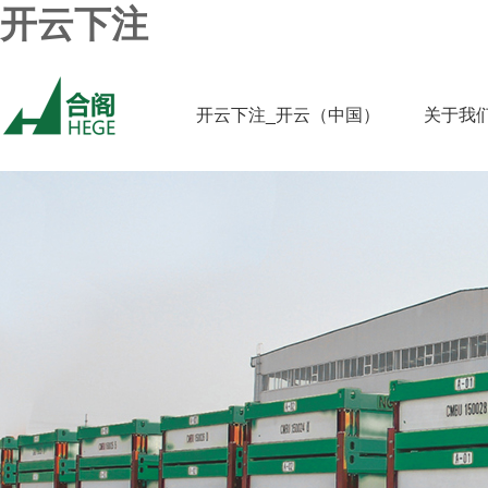
开云下注
开云下注_开云（中国）
关于我