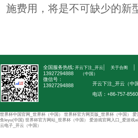
施费用，将是不可缺少的新
全国服务热线:
开云下注_开云
关于合阁
13927294888
（中国）
微信号：
开云下注_开云（中
13927294888
电话：+86-757-8560
世界杯中国官网_世界杯（中国）
世界杯官方网页版_世界杯（中国）
爱
鱼leyu(中国)
世界杯官方网站_世界杯（中国）
爱游戏官网入口_爱游戏aiyo
云电子_开云（中国）