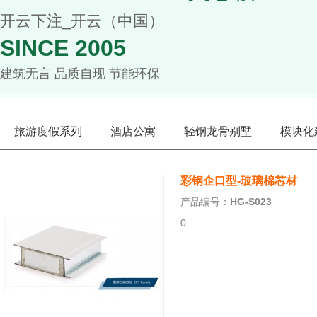
开云下注_开云（中国）
SINCE 2005
建筑无言 品质自现 节能环保
旅游度假系列
酒店公寓
轻钢龙骨别墅
模块化
彩钢企口型-玻璃棉芯材
产品编号：
HG-S023
0