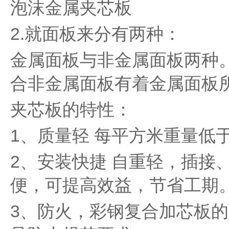
泡沫金属夹芯板
2.就面板来分有两种：
金属面板与非金属面板两种
合非金属面板有着金属面板
夹芯板的特性：
1、质量轻 每平方米重量低于
2、安装快捷 自重轻，插接
便，可提高效益，节省工期
3、防火，彩钢复合加芯板