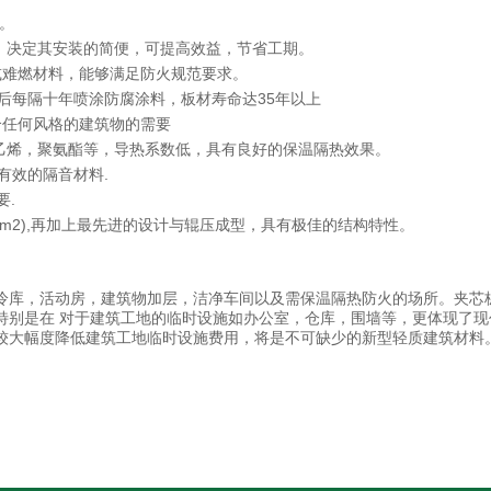
价。
，决定其安装的简便，可提高效益，节省工期。
或难燃材料，能够满足防火规范要求。
以后每隔十年喷涂防腐涂料，板材寿命达35年以上
合任何风格的建筑物的需要
乙烯，聚氨酯等，导热系数低，具有良好的保温隔热效果。
有效的隔音材料.
要.
/cm2),再加上最先进的设计与辊压成型，具有极佳的结构特性。
冷库，活动房，建筑物加层，洁净车间以及需保温隔热防火的场所。夹芯
特别是在 对于建筑工地的临时设施如办公室，仓库，围墙等，更体现了现
较大幅度降低建筑工地临时设施费用，将是不可缺少的新型轻质建筑材料