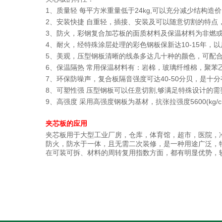
1、质量轻 每平方米重量低于24kg,可以充分减少结构造
2、安装快捷 自重轻，插接、安装及可以随意切割的特点
3、防火，彩钢复合加芯板的面质材料及保温材料为非燃
4、耐火，经特殊涂层处理的彩色钢板保新达10-15年，
5、美观，压型钢板清晰的线条多达几十种的颜色，可配
6、保温隔热 常用保温材料有：岩棉，玻璃纤维棉，聚苯
7、环保防噪声，复合板隔音强度可达40-50分贝，是十分
8、可塑性强 压型钢板可以任意切割,够满足特殊设计的需
9、高强度 采用高强度钢板为基材，抗张拉强度5600(kg
夹芯板的应用
夹芯板用于大型工业厂房，仓库，体育馆，超市，医院，
防火，防水于一体，且无需二次装修，是一种用途广泛，
在可装可拆、材料的周转复用指数方面，都有明显优势，