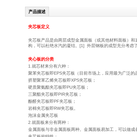
产品描述
夹芯板定义
夹芯板产品是由两层成型金属面板（或其他材料面板）和
构，可以杜绝水汽的凝结。[1] 外层钢板的成型充分考
夹心板的分类
1.就芯材来分有六种：
聚苯夹芯板即EPS夹芯板（目前市场上，应用最为广泛的
挤塑聚苯乙烯夹芯板即XPS夹芯板；
硬质聚氨酯夹芯板即PU夹芯板；
三聚酯夹芯板即PIR夹芯板；
酚醛夹芯板即PF夹芯板；
岩棉夹芯板即RW夹芯板。
泡沫金属夹芯板
2.就面板来分有两种：
金属面板与非金属面板两种。金属面板易加工，可以做成
夹芯板的特性：