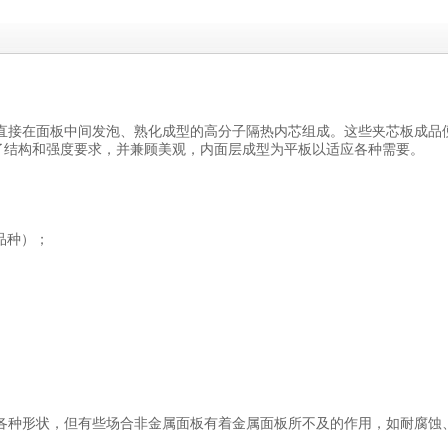
直接在面板中间发泡、熟化成型的高分子隔热内芯组成。这些夹芯板成品
虑了结构和强度要求，并兼顾美观，内面层成型为平板以适应各种需要。
品种）；
各种形状，但有些场合非金属面板有着金属面板所不及的作用，如耐腐蚀