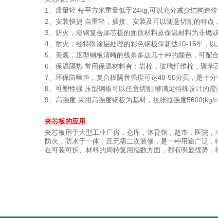
1、质量轻 每平方米重量低于24kg,可以充分减少结构造
2、安装快捷 自重轻，插接、安装及可以随意切割的特点
3、防火，彩钢复合加芯板的面质材料及保温材料为非燃
4、耐火，经特殊涂层处理的彩色钢板保新达10-15年，
5、美观，压型钢板清晰的线条多达几十种的颜色，可配
6、保温隔热 常用保温材料有：岩棉，玻璃纤维棉，聚苯
7、环保防噪声，复合板隔音强度可达40-50分贝，是十分
8、可塑性强 压型钢板可以任意切割,够满足特殊设计的需
9、高强度 采用高强度钢板为基材，抗张拉强度5600(kg
夹芯板的应用
夹芯板用于大型工业厂房，仓库，体育馆，超市，医院，
防火，防水于一体，且无需二次装修，是一种用途广泛，
在可装可拆、材料的周转复用指数方面，都有明显优势，