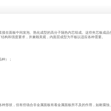
直接在面板中间发泡、熟化成型的高分子隔热内芯组成。这些夹芯板成品
虑了结构和强度要求，并兼顾美观，内面层成型为平板以适应各种需要。
品种）；
各种形状，但有些场合非金属面板有着金属面板所不及的作用，如耐腐蚀