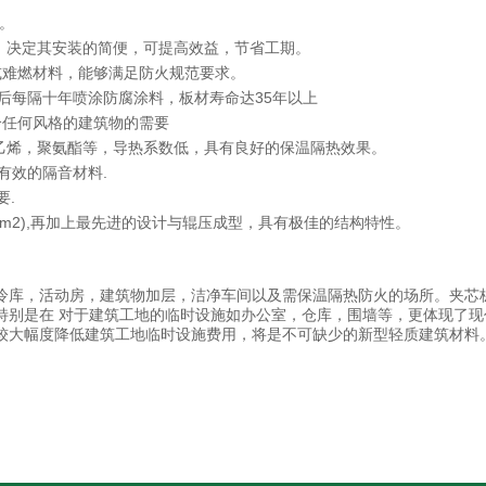
价。
，决定其安装的简便，可提高效益，节省工期。
或难燃材料，能够满足防火规范要求。
以后每隔十年喷涂防腐涂料，板材寿命达35年以上
合任何风格的建筑物的需要
乙烯，聚氨酯等，导热系数低，具有良好的保温隔热效果。
有效的隔音材料.
要.
/cm2),再加上最先进的设计与辊压成型，具有极佳的结构特性。
冷库，活动房，建筑物加层，洁净车间以及需保温隔热防火的场所。夹芯
特别是在 对于建筑工地的临时设施如办公室，仓库，围墙等，更体现了现
较大幅度降低建筑工地临时设施费用，将是不可缺少的新型轻质建筑材料