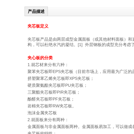
产品描述
夹芯板定义
夹芯板产品是由两层成型金属面板（或其他材料面板）和
构，可以杜绝水汽的凝结。[1] 外层钢板的成型充分考
夹心板的分类
1.就芯材来分有六种：
聚苯夹芯板即EPS夹芯板（目前市场上，应用最为广泛的
挤塑聚苯乙烯夹芯板即XPS夹芯板；
硬质聚氨酯夹芯板即PU夹芯板；
三聚酯夹芯板即PIR夹芯板；
酚醛夹芯板即PF夹芯板；
岩棉夹芯板即RW夹芯板。
泡沫金属夹芯板
2.就面板来分有两种：
金属面板与非金属面板两种。金属面板易加工，可以做成
夹芯板的特性：