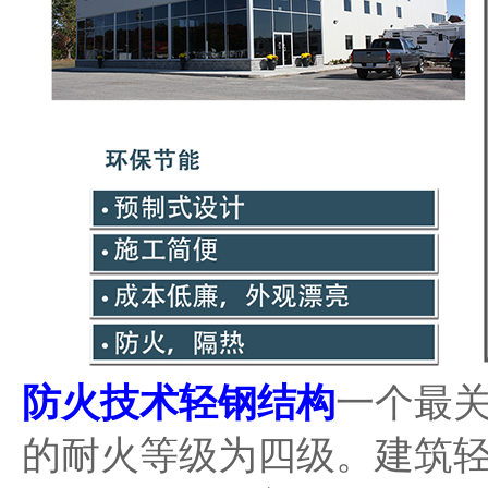
防火技术轻钢结构
一个最关
的耐火等级为四级。建筑