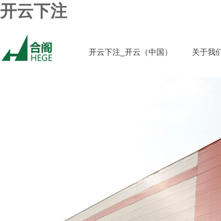
开云下注
开云下注_开云（中国）
关于我