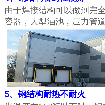
由于焊接结构可以做到完
容器，大型油池，压力管
5、钢结构耐热不耐火