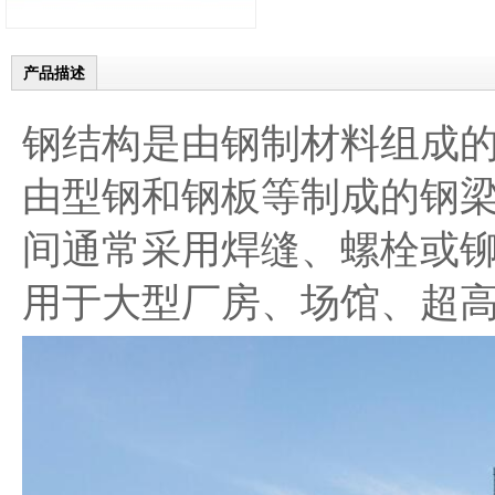
产品描述
钢结构是由钢制材料组成
由型钢和钢板等制成的钢
间通常采用焊缝、螺栓或
用于大型厂房、场馆、超