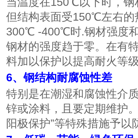
当温度在150℃以下时，
但结构表面受150℃左右
300℃ -400℃时.钢材
钢材的强度趋于零。在有
料加以保护以提高耐火等
6、钢结构耐腐蚀性差
特别是在潮湿和腐蚀性介
锌或涂料，且要定期维护。
阳极保护”等特殊措施予以