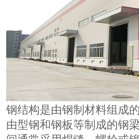
钢结构是由钢制材料组成
由型钢和钢板等制成的钢