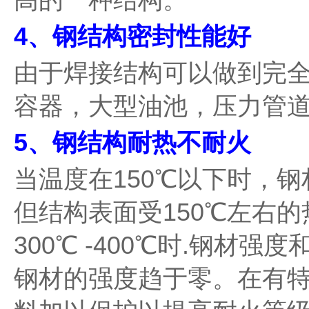
高的一种结构。
4、钢结构密封性能好
由于焊接结构可以做到完
容器，大型油池，压力管
5、钢结构耐热不耐火
当温度在150℃以下时，
但结构表面受150℃左右
300℃ -400℃时.钢材
钢材的强度趋于零。在有