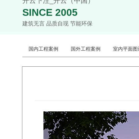
开云下注_开云（中国）
SINCE 2005
建筑无言 品质自现 节能环保
国内工程案例
国外工程案例
室内平面图