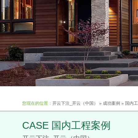
您现在的位置：
开云下注_开云（中国）
»
成功案例
»
国内工
CASE 国内工程案例