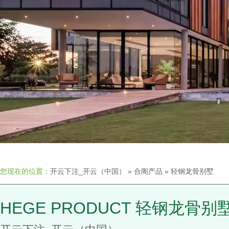
您现在的位置：
开云下注_开云（中国）
»
合阁产品
»
轻钢龙骨别墅
HEGE PRODUCT 轻钢龙骨别