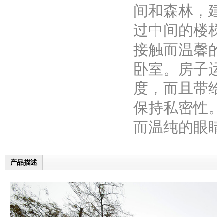
间和森林，
过中间的楼
接触而温馨
卧室。房子
度，而且带
保持私密性
而温纯的眼
产品描述