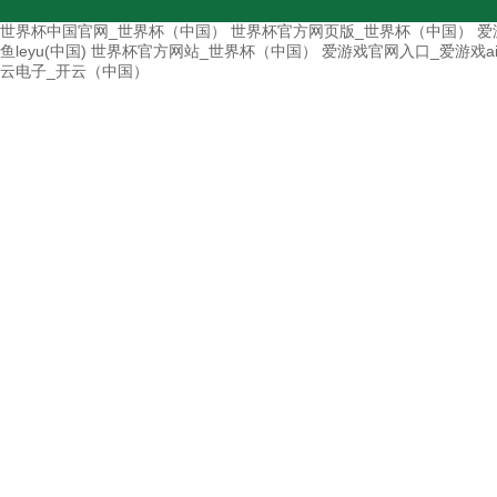
世界杯中国官网_世界杯（中国）
世界杯官方网页版_世界杯（中国）
爱
鱼leyu(中国)
世界杯官方网站_世界杯（中国）
爱游戏官网入口_爱游戏aiyo
云电子_开云（中国）